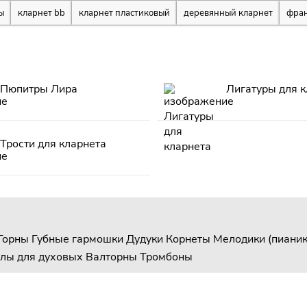
ы
кларнет bb
кларнет пластиковый
деревянный кларнет
фран
Пюпитры Лира
Лигатуры для к
Трости для кларнета
Горны
Губные гармошки
Дудуки
Корнеты
Мелодики (пианик
лы для духовых
Валторны
Тромбоны