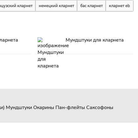
цузский кларнет
немецкий кларнет
бас кларнет
кларнет eb
ларнета
Мундштуки для кларнета
и)
Мундштуки
Окарины
Пан-флейты
Саксофоны