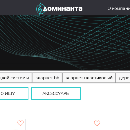
О компан
цкой системы
кларнет bb
кларнет пластиковый
дере
ТО ИЩУТ
АКСЕССУАРЫ