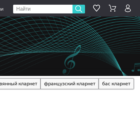
ии
вянный кларнет
французский кларнет
бас кларнет