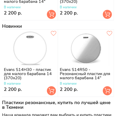
малого барабана 14"
(370x20)
(370x20)
В наличии
В наличии
2 200 р.
2 200 р.
Новинки
Evans S14H30 - пластик
Evans S14R50 -
для малого барабана 14
Резонансный пластик для
(370x20)
малого барабана 14"
(370x20)
В наличии
В наличии
2 200 р.
2 200 р.
Пластики резонансные, купить по лучшей цене
в Тюмени
Наша команда поможет вам выбрать и купить пластики