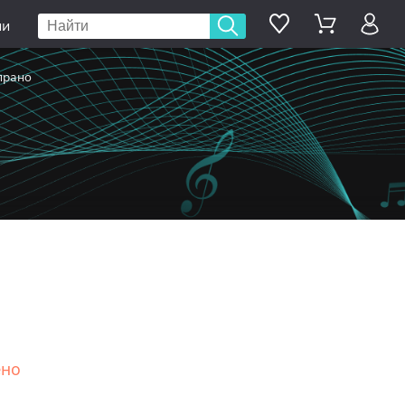
ии
прано
ено