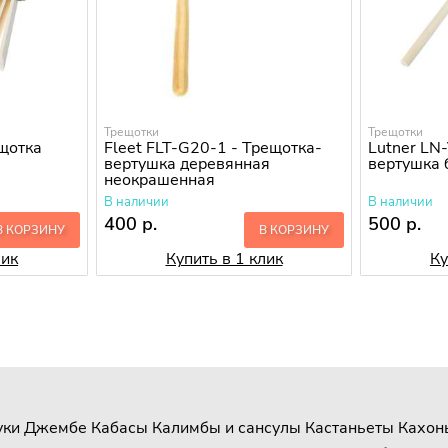
Трещотки
Трещотки
ещотка
Fleet FLT-G20-1 - Трещотка-
Lutner LN
вертушка деревянная
вертушка
неокрашенная
В наличии
В наличии
400 р.
500 р.
В КОРЗИНУ
В КОРЗИНУ
лик
Купить в 1 клик
Ку
уки
Джембе
Кабасы
Калимбы и сансулы
Кастаньеты
Кахон