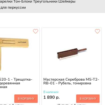
арелки
Тон-Блоки
Треугольники
Шейкеры
для перкуссии
-G20-1 - Трещотка-
Мастерская Сереброва MS-T2-
деревянная
RB-01 - Рубель, тонировка
нная
В наличии
1 890 р.
В КОРЗИНУ
В КОРЗИНУ