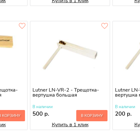
лик
Купить в 1 клик
Ку
рещотка-
Lutner LN-VR-2 - Трещотка-
Lutner LN
я
вертушка большая
вертушка 
В наличии
В наличии
500 р.
200 р.
В КОРЗИНУ
В КОРЗИНУ
лик
Купить в 1 клик
Ку