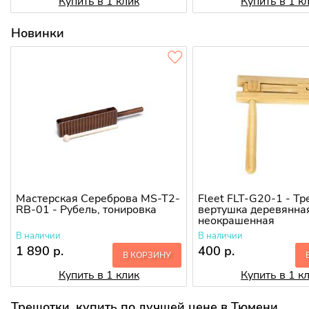
Купить в 1 клик
Купить в 1 к
Новинки
Мастерская Сереброва MS-T2-
Fleet FLT-G20-1 - Т
RB-01 - Рубель, тонировка
вертушка деревянна
неокрашенная
В наличии
В наличии
1 890 р.
400 р.
В КОРЗИНУ
Купить в 1 клик
Купить в 1 к
Трещотки, купить по лучшей цене в Тюмени