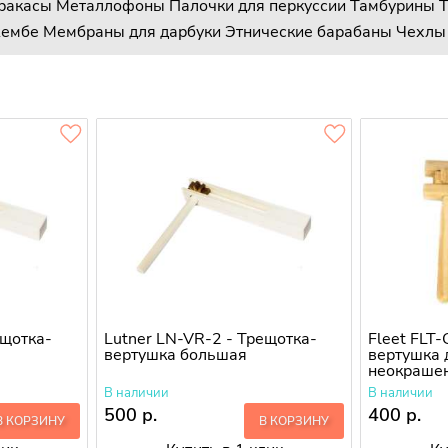
ракасы
Металлофоны
Палочки для перкуссии
Тамбурины
Т
жембе
Мембраны для дарбуки
Этнические барабаны
Чехлы 
ещотка-
Lutner LN-VR-2 - Трещотка-
Fleet FLT
вертушка большая
вертушка 
неокраше
В наличии
В наличии
500 р.
400 р.
В КОРЗИНУ
В КОРЗИНУ