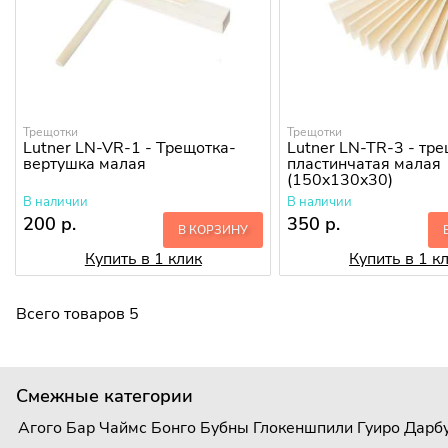
Трещотки
Трещотки
Lutner LN-VR-1 - Трещотка-
Lutner LN-TR-3 - тр
вертушка малая
пластинчатая малая
(150x130x30)
В наличии
В наличии
200 р.
350 р.
В КОРЗИНУ
Купить в 1 клик
Купить в 1 к
Всего товаров 5
Смежные категории
Агого
Бар Чаймс
Бонго
Бубны
Глокеншпили
Гуиро
Дарб