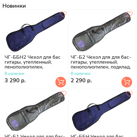
Новинки
ЧГ-ББН2 Чехол для бас
ЧГ-Б2 Чехол для для бас-
гитары, утепленный,
гитары, утепленный,
пенополиэтилен,
пенополиэтилен, подклад,
поролон-10 мм, подклад
без борта
В наличии
В наличии
болонь
3 290 р.
2 290 р.
ЧГ-Б1 Чехол для для бас-
ЧГ-ББН Чехол для бас