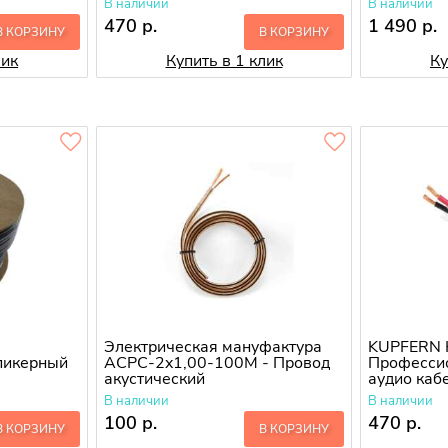
В наличии
В наличии
470 р.
1 490 р.
В КОРЗИНУ
В КОРЗИНУ
лик
Купить в 1 клик
Ку
Электрическая мануфактура
KUPFERN 
пикерный
ACPC-2x1,00-100M - Провод
Професси
акустический
аудио каб
В наличии
В наличии
100 р.
470 р.
В КОРЗИНУ
В КОРЗИНУ