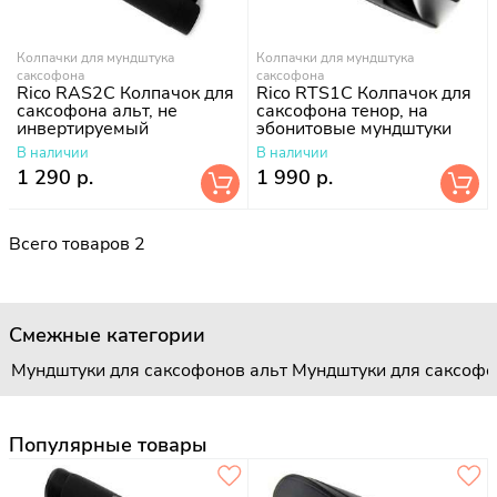
Колпачки для мундштука
Колпачки для мундштука
саксофона
саксофона
Rico RAS2C Колпачок для
Rico RTS1C Колпачок для
саксофона альт, не
саксофона тенор, на
инвертируемый
эбонитовые мундштуки
В наличии
В наличии
1 290 р.
1 990 р.
Всего товаров 2
Смежные категории
Мундштуки для саксофонов альт
Мундштуки для саксофо
Популярные товары