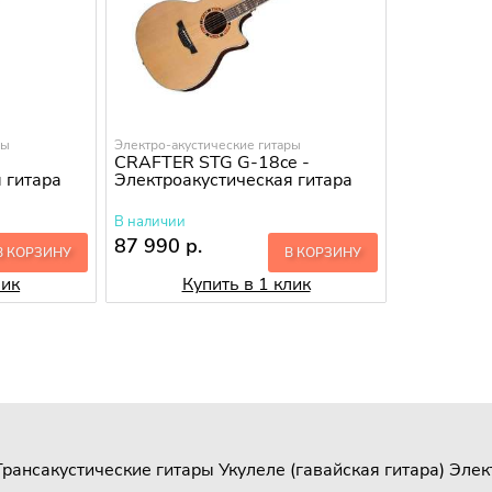
ры
Электро-акустические гитары
CRAFTER STG G-18ce -
 гитара
Электроакустическая гитара
В наличии
87 990 р.
В КОРЗИНУ
В КОРЗИНУ
лик
Купить в 1 клик
Трансакустические гитары
Укулеле (гавайская гитара)
Элек