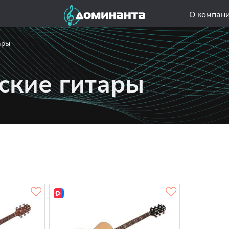
О компан
ары
ские гитары