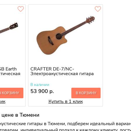
B Earth
CRAFTER DE-7/NС-
стическая
Электроакустическая гитара
В наличии
53 900 р.
В КОРЗИНУ
В КОРЗИНУ
лик
Купить в 1 клик
й цене в Тюмени
устические гитары в Тюмени, подберем идеальный вариант
товарам, индивидуальный подход к каждому клиенту, дост