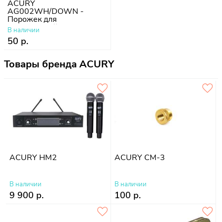
ACURY
AG002WH/DOWN -
Порожек для
акустической гитары
В наличии
50 р.
Товары бренда ACURY
ACURY HM2
ACURY CM-3
В наличии
В наличии
9 900 р.
100 р.