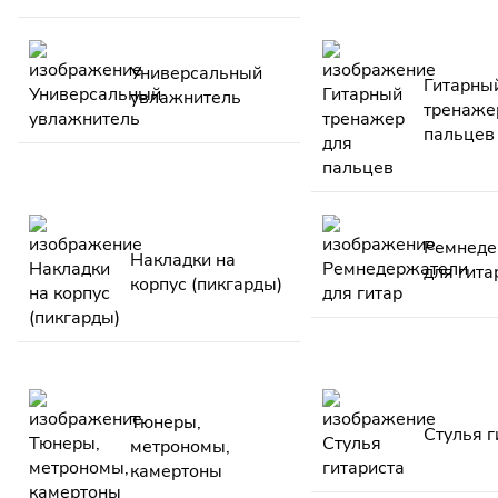
Универсальный
Гитарны
увлажнитель
тренаже
пальцев
Ремнеде
Накладки на
для гита
корпус (пикгарды)
Тюнеры,
Стулья г
метрономы,
камертоны