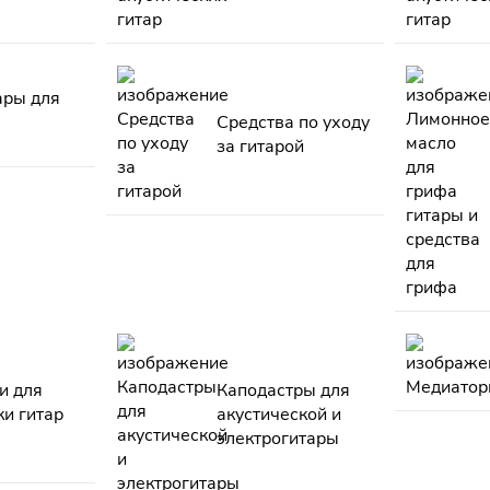
ары для
Средства по уходу
за гитарой
и для
Каподастры для
ки гитар
акустической и
электрогитары