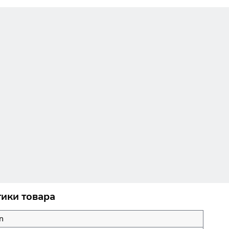
тики товара
n