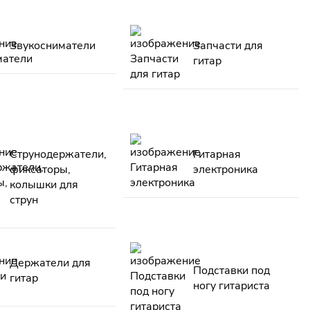
Звукосниматели
Запчасти для
гитар
Струнодержатели,
Гитарная
фиксаторы,
электроника
колышки для
струн
Держатели для
Подставки под
гитар
ногу гитариста