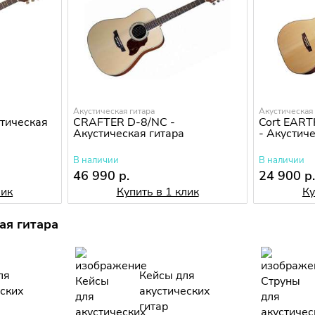
Акустическая гитара
Акустическая 
стическая
CRAFTER D-8/NС -
Cort EART
Акустическая гитара
- Акустич
В наличии
В наличии
46 990 р.
24 900 р
лик
Купить в 1 клик
Ку
ая гитара
ля
Кейсы для
еских
акустических
гитар