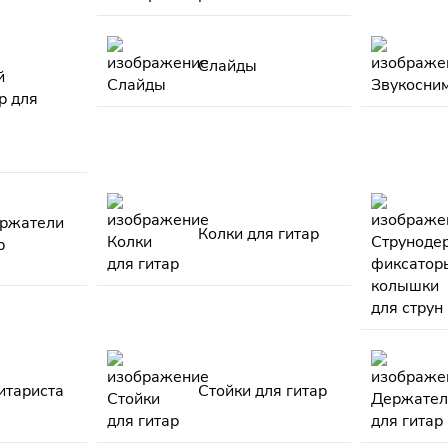
Слайды
й
р для
ржатели
Колки для гитар
р
итариста
Стойки для гитар