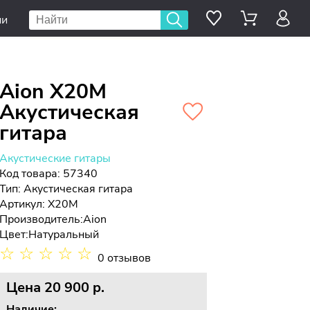
ии
Aion X20M
Акустическая
гитара
Акустические гитары
Код товара: 57340
Тип:
Акустическая гитара
Артикул: X20M
Производитель:
Aion
Цвет:
Натуральный
☆
☆
☆
☆
☆
0 отзывов
Цена
20 900 p.
Наличие: