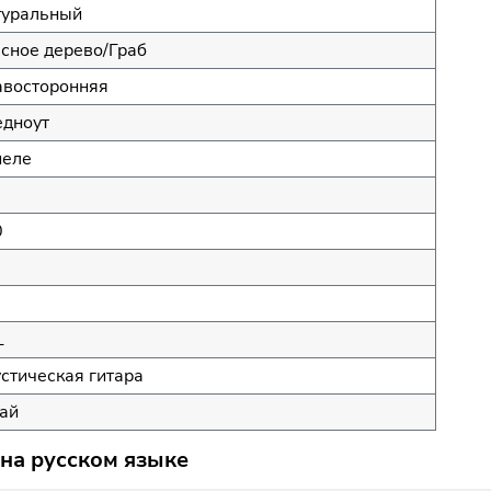
туральный
сное дерево/Граб
восторонняя
дноут
пеле
0
L
стическая гитара
ай
 на русском языке