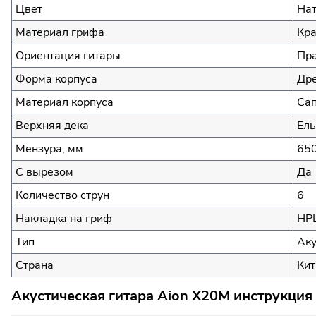
Цвет
На
Материал грифа
Кра
Ориентация гитары
Пра
Форма корпуса
Дре
Материал корпуса
Са
Верхняя дека
Ель
Мензура, мм
65
С вырезом
Да
Количество струн
6
Накладка на гриф
HP
Тип
Аку
Страна
Кит
Акустическая гитара Aion X20M инструкция