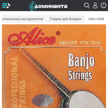
о-этнических инструментов
Струны для банджо
Alice AJ04