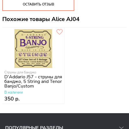
ОСТАВИТЬ ОТЗЫВ
Похожие товары Alice AJ04
Струны для банджо
D'Addario J57 - струны для
банджо, 5 String and Tenor
Banjo/Custom
Medium/Nickel
В наличии
350 р.
ПОПУЛЯРНЫЕ РАЗДЕЛЫ