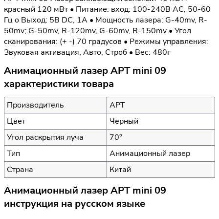
красный 120 мВт • Питание: вход: 100-240В AC, 50-60
Гц o Выход: 5В DC, 1A • Мощность лазера: G-40mv, R-
50mv; G-50mv, R-120mv, G-60mv, R-150mv • Угол
сканирования: (+ -) 70 градусов • Режимы управления:
Звуковая активация, Авто, Строб • Вес: 480г
Анимационный лазер APT mini 09
характеристики товара
Производитель
APT
Цвет
Черный
Угол раскрытия луча
70°
Тип
Анимационный лазер
Страна
Китай
Анимационный лазер APT mini 09
инструкция на русском языке