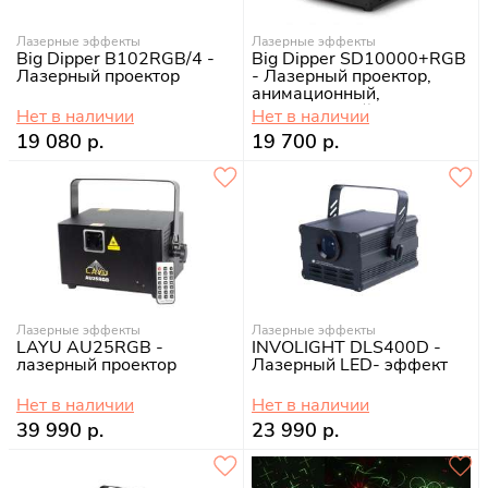
Лазерные эффекты
Лазерные эффекты
Big Dipper B102RGB/4 -
Big Dipper SD10000+RGB
Лазерный проектор
- Лазерный проектор,
анимационный,
полноцветный
Нет в наличии
Нет в наличии
19 080 р.
19 700 р.
Лазерные эффекты
Лазерные эффекты
LAYU AU25RGB -
INVOLIGHT DLS400D -
лазерный проектор
Лазерный LED- эффект
Нет в наличии
Нет в наличии
39 990 р.
23 990 р.