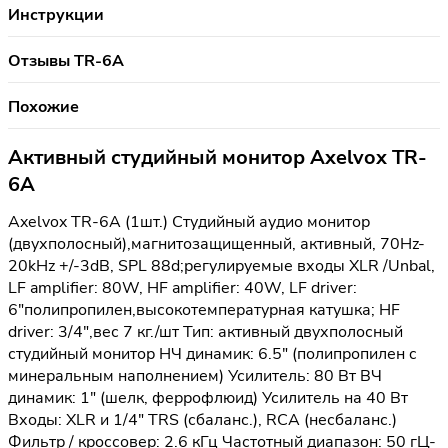
Инструкции
Отзывы TR-6A
Похожие
Активный студийный монитор Axelvox TR-
6A
Axelvox TR-6A (1шт.) Студийный аудио монитор
(двухполосный),магнитозащищенный, активный, 70Hz-
20kHz +/-3dB, SPL 88d;регулируемые входы XLR /Unbal,
LF amplifier: 80W, HF amplifier: 40W, LF driver:
6"полипропилен,высокотемпературная катушка; HF
driver: 3/4",вес 7 кг./шт Тип: активный двухполосный
студийный монитор НЧ динамик: 6.5" (полипропилен c
минеральным наполнением) Усилитель: 80 Вт ВЧ
динамик: 1" (шелк, феррофлюид) Усилитель на 40 Вт
Входы: XLR и 1/4" TRS (сбаланс.), RCA (несбаланс.)
Фильтр / кроссовер: 2.6 кГц Частотный диапазон: 50 гЦ-