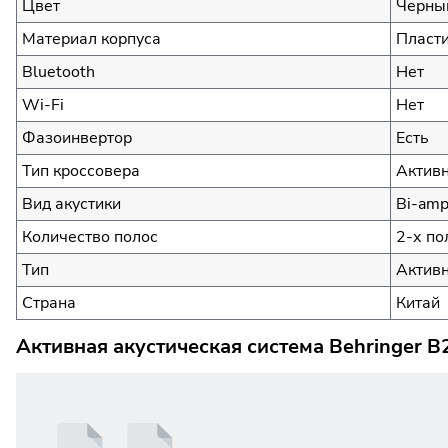
Цвет
Черны
Материал корпуса
Пласт
Bluetooth
Нет
Wi-Fi
Нет
Фазоинвертор
Есть
Тип кроссовера
Актив
Вид акустики
Bi-am
Количество полос
2-х по
Тип
Активн
Страна
Китай
Активная акустическая система Behringer 