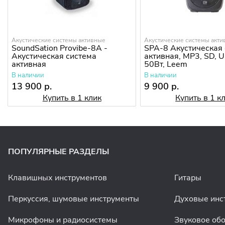
Акустические системы активные
Акустические системы акт
SoundSation Provibe-8A -
SPA-8 Акустическая
Акустическая система
активная, MP3, SD, U
активная
50Вт, Leem
В наличии
В наличии
13 900 р.
9 900 р.
Купить в 1 клик
Купить в 1 к
ПОПУЛЯРНЫЕ РАЗДЕЛЫ
Клавишных инструментов
Гитары
Перкуссия, шумовые инструменты
Духовые инс
Микрофоны и радиосистемы
Звуковое об