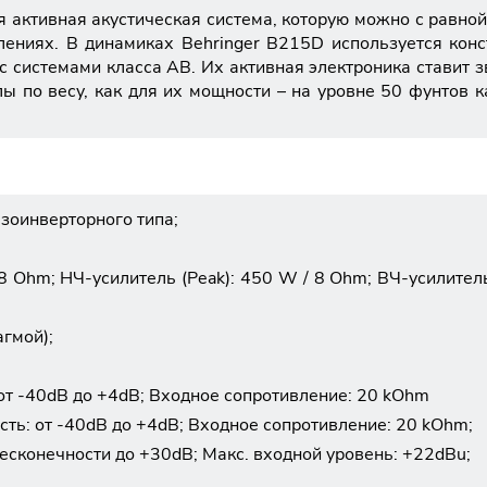
 активная акустическая система, которую можно с равной
лениях. В динамиках Behringer B215D используется конс
с системами класса АВ. Их активная электроника ставит 
 по весу, как для их мощности – на уровне 50 фунтов к
азоинверторного типа;
 Ohm; НЧ-усилитель (Peak): 450 W / 8 Ohm; ВЧ-усилитель
агмой);
 от -40dB до +4dB; Входное сопротивление: 20 kOhm
сть: от -40dB до +4dB; Входное сопротивление: 20 kOhm;
бесконечности до +30dB; Макс. входной уровень: +22dBu;