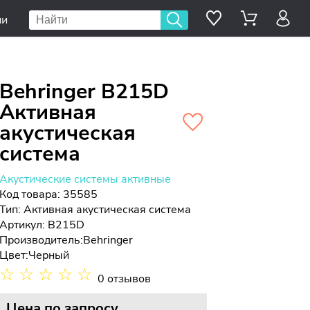
ии
Behringer B215D
Активная
акустическая
система
Акустические системы активные
Код товара: 35585
Тип:
Активная акустическая система
Артикул: B215D
Производитель:
Behringer
Цвет:
Черный
☆
☆
☆
☆
☆
0 отзывов
Цена
по запросу