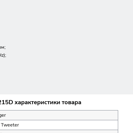
ом;
z);
B215D характеристики товара
ger
, Tweeter