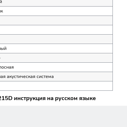
й
ик
ный
p
лосная
ая акустическая система
B215D инструкция на русском языке