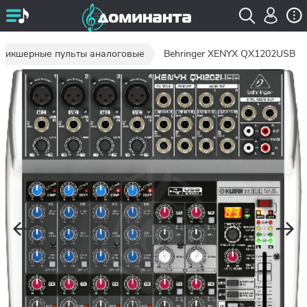
Микшерные пульты аналоговые
Behringer XENYX QX1202USB