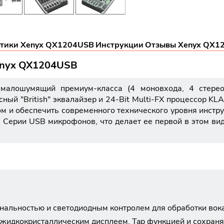
стики Xenyx QX1204USB
Инструкции
Отзывы Xenyx QX1
enyx QX1204USB
малошумящий премиум-класса (4 моновхода, 4 стерео
сный "British" эквалайзер и 24-Bit Multi-FX процессор 
 и обеспечить современного технического уровня инстр
 Серии USB микрофонов, что делает ее первой в этом ви
ональностью и светодиодным контролем для обработки вок
 жидкокристаллическим дисплеем, Tap функцией и сохран