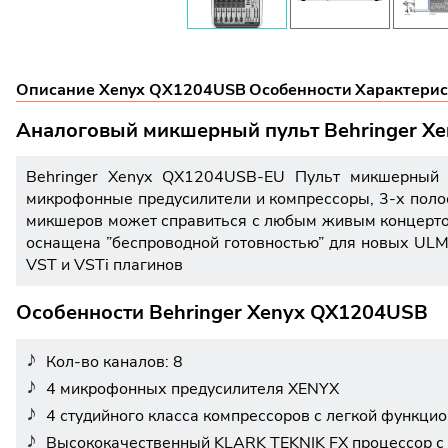
Описание Xenyx QX1204USB
Особенности
Характери
Аналоговый микшерный пульт Behringer X
Behringer Xenyx QX1204USB-EU Пульт микшерный 
микрофонные предусилители и компрессоры, 3-х поло
микшеров может справиться с любым живым концертом
оснащена ”беспроводной готовностью” для новых ULM
VST и VSTi плагинов
Особенности Behringer Xenyx QX1204USB
Кол-во каналов: 8
4 микрофонных предусилителя XENYX
4 студийного класса компрессоров с легкой функци
Высококачественный KLARK TEKNIK FX процессор с