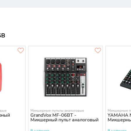
SB
овые
Микшерные пульты аналоговые
Микшерные п
рный
GrandVox MF-06BT -
YAMAHA 
Микшерный пульт аналоговый
Микшерны