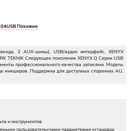
204USB
Похожие
входа, 2 AUX-шины), USB/аудио интерфейс, XENYX
KLARK TEKNIK Следующее поколение XENYX Q Серии USB
ументы профессионального качества записями. Модель
де микшеров. Поддержка для доступных сторонних AU,
ала и инструментов
яемыми пользовательскими параметрами установок