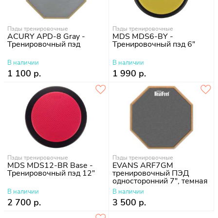
Пэды тренировочные
Пэды тренировочные
ACURY APD-8 Gray -
MDS MDS6-BY -
Тренировочный пэд
Тренировочный пэд 6"
В наличии
В наличии
1 100 р.
1 990 р.
Пэды тренировочные
Пэды тренировочные
MDS MDS12-BR Base -
EVANS ARF7GM
Тренировочный пэд 12"
тренировочный ПЭД
односторонний 7", темная
серая резина,
В наличии
В наличии
восьмиугольный. RealFeel
2 700 р.
3 500 р.