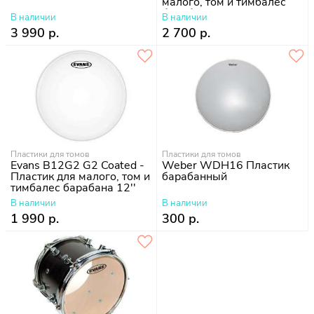
малого, том и тимбалес
барабана 14"
В наличии
В наличии
3 990 р.
2 700 р.
Пластики для томов
Пластики для томов
Еvans B12G2 G2 Coated -
Weber WDH16 Пластик
Пластик для малого, том и
барабанный
тимбалес барабана 12''
В наличии
В наличии
1 990 р.
300 р.