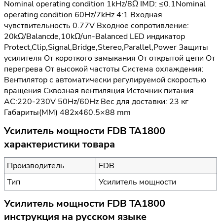
Nominal operating condition 1kHz/8Ω IMD: ≤0.1Nominal
operating condition 60Hz/7kHz 4:1 Входная
чувствительность 0.77V Входное сопротивление:
20kΩ/Balancde,10kΩ/un-Balanced LED индикатор
Protect,Clip,Signal,Bridge,Stereo,Parallel,Power Защиты
усилителя От короткого замыкания От открытой цепи От
перегрева От высокой частоты Система охлаждения:
Вентилятор с автоматически регулируемой скоростью
вращения Сквозная вентиляция Источник питания
AC:220-230V 50Hz/60Hz Вес для доставки: 23 кг
Габариты(MM) 482x460.5×88 mm
Усилитель мощности FDB TA1800
характеристики товара
Производитель
FDB
Тип
Усилитель мощности
Усилитель мощности FDB TA1800
инструкция на русском языке