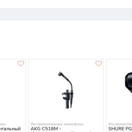
оны
Инструментальные микрофоны
Инструмента
нтальный
AKG C518M -
SHURE PG