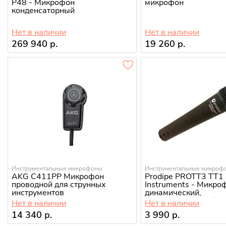
P48 - Микрофон
микрофон
конденсаторный
Нет в наличии
Нет в наличии
269 940 р.
19 260 р.
Инструментальные микрофоны
Инструментальные микроф
AKG C411PP Микрофон
Prodipe PROTT3 TT1 
проводной для струнных
Instruments - Микро
инструментов
динамический,
инструментальный
Нет в наличии
Нет в наличии
14 340 р.
3 990 р.