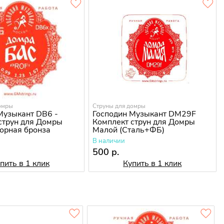
омры
Струны для домры
Музыкант DB6 -
Господин Музыкант DM29F
струн для Домры
Комплект струн для Домры
орная бронза
Малой (Сталь+ФБ)
В наличии
500 р.
пить в 1 клик
Купить в 1 клик