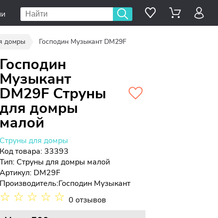
ии
я домры
Господин Музыкант DM29F
Господин
Музыкант
DM29F Струны
для домры
малой
Струны для домры
Код товара: 33393
Тип:
Струны для домры малой
Артикул: DM29F
Производитель:
Господин Музыкант
☆
☆
☆
☆
☆
0 отзывов