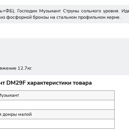
ь+ФБ), Господин Музыкант Струны сольного уровня. Иде
а из фосфорной бронзы на стальном профильном керне.
яжение 12.7кг.
т DM29F характеристики товара
Музыкант
я домры малой