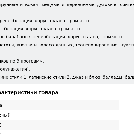
 струнные и вокал, медные и деревянные духовые, синт
реверберация, хорус, октава, громкость.
рберация, хорус, октава, громкость.
ов барабанов, реверберация, хорус, октава, громкость.
стоты, кнопки и колесо данных, транспонирование, чувств
ков по 9 программ.
полунажатия).
ские стили 1, латинские стили 2, джаз и блюз, баллады, ба
актеристики товара
a
рный
8