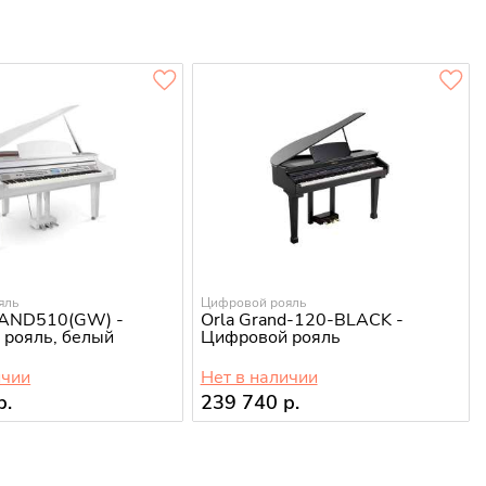
яль
Цифровой рояль
RAND510(GW) -
Orla Grand-120-BLACK -
рояль, белый
Цифровой рояль
ичии
Нет в наличии
р.
239 740 р.