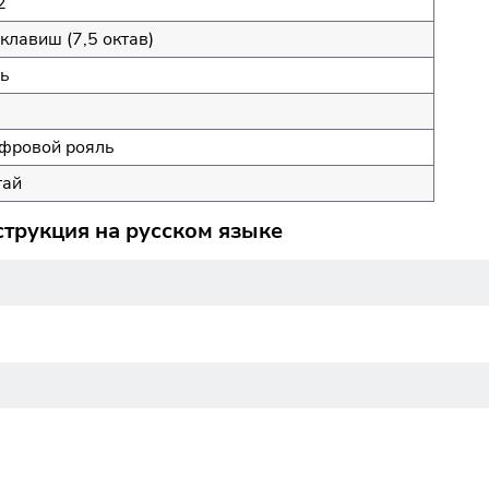
2
клавиш (7,5 октав)
ть
фровой рояль
тай
трукция на русском языке