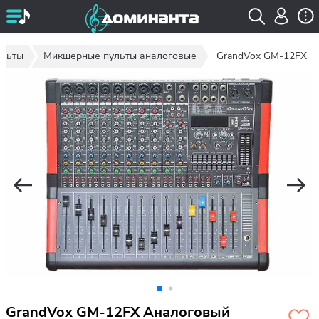
ульты
Микшерные пульты аналоговые
GrandVox GM-12FX
GrandVox GM-12FX Аналоговый