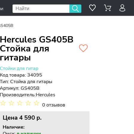
ии
GS405B
Hercules GS405B
Стойка для
гитары
Стойки для гитар
Код товара: 34095
Тип:
Стойка для гитары
Артикул: GS405B
Производитель:
Hercules
☆
☆
☆
☆
☆
0 отзывов
Цена
4 590 p.
Наличие:
Омск:
в наличии