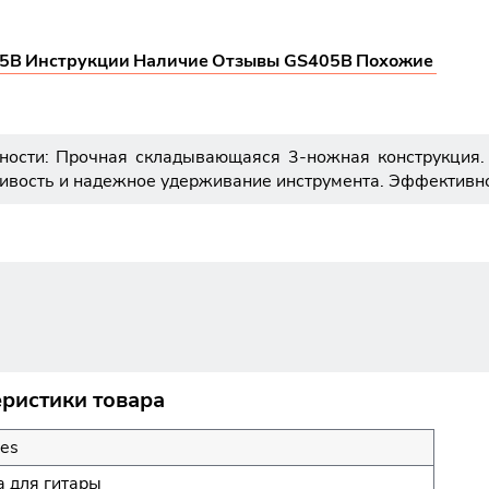
05B
Инструкции
Наличие
Отзывы GS405B
Похожие
ости: Прочная складывающаяся 3-ножная конструкция.
чивость и надежное удерживание инструмента. Эффективно
еристики товара
les
а для гитары