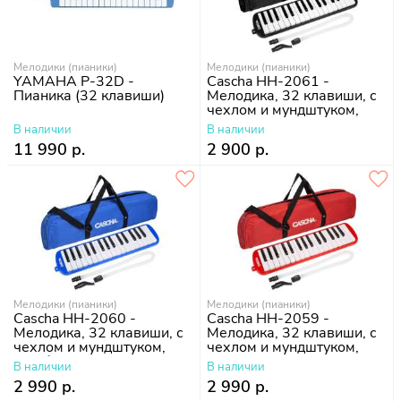
Мелодики (пианики)
Мелодики (пианики)
YAMAHA P-32D -
Cascha HH-2061 -
Пианика (32 клавиши)
Мелодика, 32 клавиши, с
чехлом и мундштуком,
черная
В наличии
В наличии
11 990 р.
2 900 р.
Мелодики (пианики)
Мелодики (пианики)
Cascha HH-2060 -
Cascha HH-2059 -
Мелодика, 32 клавиши, с
Мелодика, 32 клавиши, с
чехлом и мундштуком,
чехлом и мундштуком,
голубая
красная
В наличии
В наличии
2 990 р.
2 990 р.