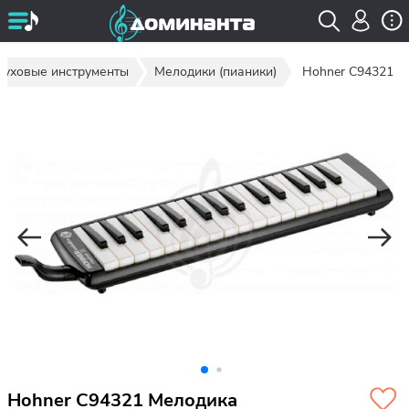
Духовые инструменты
Мелодики (пианики)
Hohner C94321
Hohner C94321 Мелодика