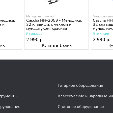
Мелодики (пианики)
Мелодики (пи
елодика,
Cascha HH-2059 - Мелодика,
Cascha HH
м и
32 клавиши, с чехлом и
32 клавиш
мундштуком, красная
мундштуко
В наличии
В наличии
2 990 р.
2 990 р.
лик
Купить в 1 клик
Ку
Гитарное оборудование
трументы
Классические и народные и
орудование
Световое оборудование