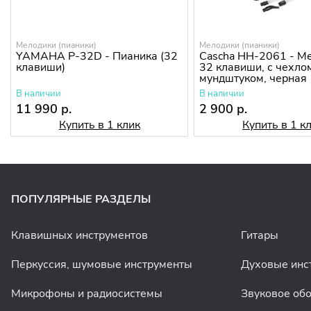
Мелодики (пианики)
Мелодики (пианики)
YAMAHA P-32D - Пианика (32
Cascha HH-2061 - М
клавиши)
32 клавиши, с чехло
мундштуком, черная
В наличии
В наличии
11 990 р.
2 900 р.
Купить в 1 клик
Купить в 1 к
ПОПУЛЯРНЫЕ РАЗДЕЛЫ
Клавишных инструментов
Гитары
Перкуссия, шумовые инструменты
Духовые инс
Микрофоны и радиосистемы
Звуковое об