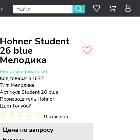
ии
Hohner Student
26 blue
Мелодика
Мелодики (пианики)
Код товара: 31672
Тип:
Мелодика
Артикул: Student 26 blue
Производитель:
Hohner
Цвет:
Голубой
☆
☆
☆
☆
☆
0 отзывов
Цена
по запросу
Наличие: