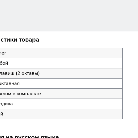
истики товара
ner
убой
лавиш (2 октавы)
октавная
хлом в комплекте
одика
ай
ия на русском языке