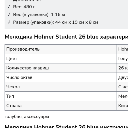
Вес: 480 г
Вес (в упаковке): 1.16 кг
Размер (упаковки): 44 см x 19 см x 8 см
Мелодика Hohner Student 26 blue характер
Производитель
Hoh
Цвет
Гол
Количество клавиш
26 к
Число октав
Дву
Чехол
С че
Тип
Мел
Страна
Кит
голубая, аксессуары
Мелодика Hohner Student 26 blue инструкц