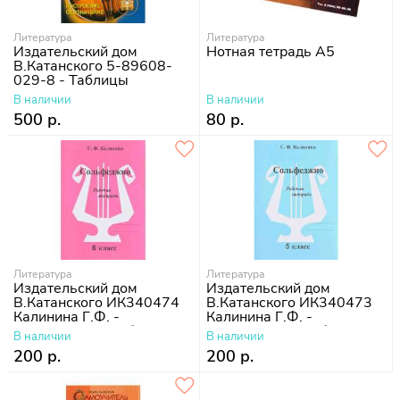
Литература
Литература
Издательский дом
Нотная тетрадь А5
В.Катанского 5-89608-
029-8 - Таблицы
гитарных аккордов
В наличии
В наличии
500 р.
80 р.
Литература
Литература
Издательский дом
Издательский дом
В.Катанского ИК340474
В.Катанского ИК340473
Калинина Г.Ф. -
Калинина Г.Ф. -
Сольфеджио. Рабочая
Сольфеджио. Рабочая
В наличии
В наличии
тетрадь. 6 класс
тетрадь. 5 класс
200 р.
200 р.