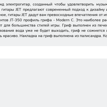
енд электрогитар, созданный чтобы удовлетворить музы
, гитары JET предлагают современный подход к дизайну
ое, гитары JET дадут вам превосходные впечатления от игр
ментов JT-350 профиль грифа - Modern C. Это наиболее р
 для большинства стилей игры. Гриф выполнен из печено
ования вода уже не будет выходить, гриф не сожмется 
ь красиво. Накладка на гриф выполнена из палисандра. К