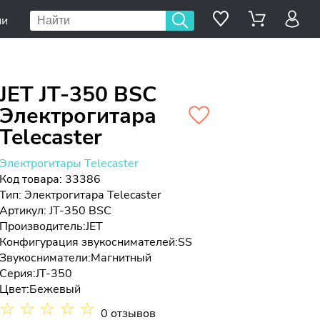
ии
JET JT-350 BSC
Электрогитара
Telecaster
Электрогитары Telecaster
Код товара: 33386
Тип:
Электрогитара Telecaster
Артикул: JT-350 BSC
Производитель:
JET
Конфигурация звукоснимателей:
SS
Звукосниматели:
Магнитный
Серия:
JT-350
Цвет:
Бежевый
☆
☆
☆
☆
☆
0 отзывов