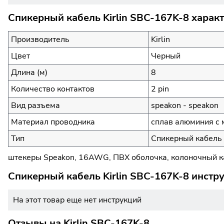
Спикерный кабель Kirlin SBC-167K-8 харак
Производитель
Kirlin
Цвет
Черный
Длина (м)
8
Количество контактов
2 pin
Вид разъема
speakon - speakon
Материал проводника
сплав алюминия с
Тип
Спикерный кабель
штекеры Speakon, 16AWG, ПВХ оболочка, колоночный к
Спикерный кабель Kirlin SBC-167K-8 инстр
На этот товар еще нет инструкций
Отзывы на
Kirlin SBC-167K-8