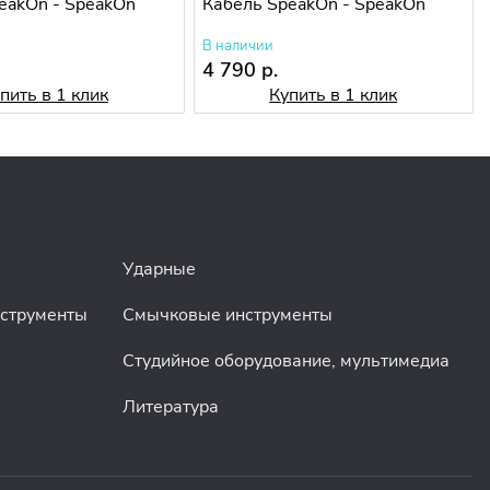
eakOn - SpeakOn
Кабель SpeakOn - SpeakOn
В наличии
4 790 р.
пить в 1 клик
Купить в 1 клик
Ударные
нструменты
Смычковые инструменты
Студийное оборудование, мультимедиа
Литература