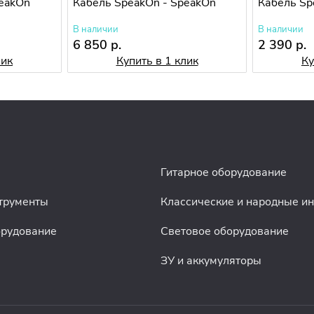
peakOn
Кабель SpeakOn - SpeakOn
Кабель Sp
В наличии
В наличии
6 850 р.
2 390 р.
лик
Купить в 1 клик
Ку
Гитарное оборудование
трументы
Классические и народные и
орудование
Световое оборудование
ЗУ и аккумуляторы