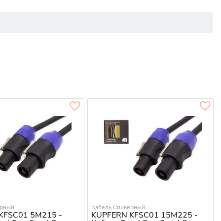
ерный
Кабель Спикерный
KFSC01 5M215 -
KUPFERN KFSC01 15M225 -