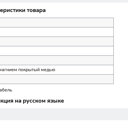
теристики товара
 магнием покрытый медью
абель
укция на русском языке