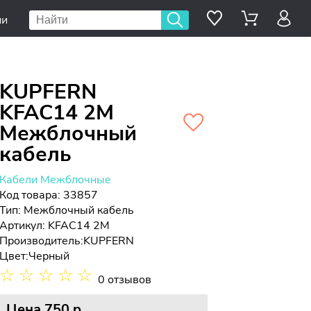
ии
KUPFERN
KFAC14 2M
Межблочный
кабель
Кабели Межблочные
Код товара: 33857
Тип:
Межблочный кабель
Артикул: KFAC14 2M
Производитель:
KUPFERN
Цвет:
Черный
☆
☆
☆
☆
☆
0 отзывов
Цена
750 p.