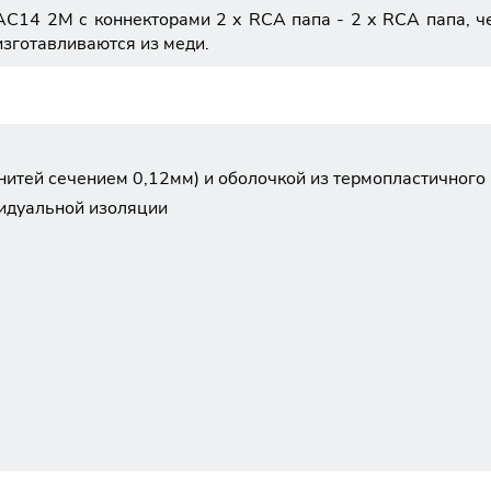
4 2M с коннекторами 2 х RCA папа - 2 х RCA папа, чер
изготавливаются из меди.
нитей сечением 0,12мм) и оболочкой из термопластичного 
видуальной изоляции