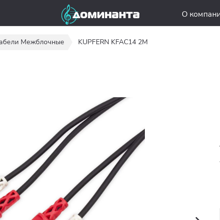
О компан
абели Межблочные
KUPFERN KFAC14 2M