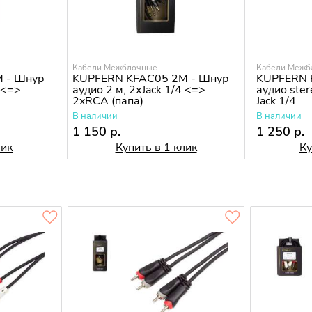
Кабели Межблочные
Кабели Межб
 - Шнур
KUPFERN KFAC05 2M - Шнур
KUPFERN 
 <=>
аудио 2 м, 2хJack 1/4 <=>
аудио ster
2xRCA (папа)
Jack 1/4
В наличии
В наличии
1 150 р.
1 250 р.
лик
Купить в 1 клик
Ку