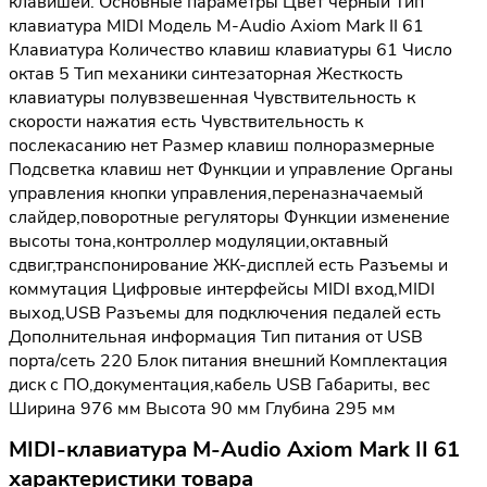
клавишей. Основные параметры Цвет черный Тип
клавиатура MIDI Модель M-Audio Axiom Mark II 61
Клавиатура Количество клавиш клавиатуры 61 Число
октав 5 Тип механики синтезаторная Жесткость
клавиатуры полувзвешенная Чувствительность к
скорости нажатия есть Чувствительность к
послекасанию нет Размер клавиш полноразмерные
Подсветка клавиш нет Функции и управление Органы
управления кнопки управления,переназначаемый
слайдер,поворотные регуляторы Функции изменение
высоты тона,контроллер модуляции,октавный
сдвиг,транспонирование ЖК-дисплей есть Разъемы и
коммутация Цифровые интерфейсы MIDI вход,MIDI
выход,USB Разъемы для подключения педалей есть
Дополнительная информация Тип питания от USB
порта/сеть 220 Блок питания внешний Комплектация
диск с ПО,документация,кабель USB Габариты, вес
Ширина 976 мм Высота 90 мм Глубина 295 мм
MIDI-клавиатура M-Audio Axiom Mark II 61
характеристики товара