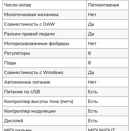
Число октав
Пятиоктавная
Молоточковая механика
Нет
Совместимость с DAW
Да
Разъем правой педали
Да
Моторизированные фейдеры
Нет
Регуляторы
8
Пэды
8
Совместимость с Windows
Да
Автономное питание
Нет
Питание по USB
Есть
Контроллер высоты тона (питч)
Есть
Контроллер модуляции
Есть
Дисплей
Есть
MIDI разъем
MIDI IN/OUT