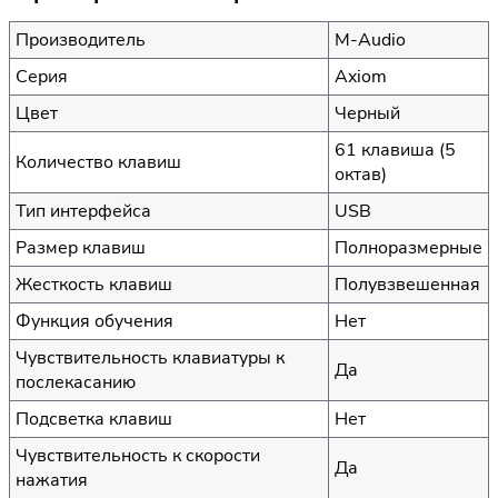
Производитель
M-Audio
Серия
Axiom
Цвет
Черный
61 клавиша (5
Количество клавиш
октав)
Тип интерфейса
USB
Размер клавиш
Полноразмерные
Жесткость клавиш
Полувзвешенная
Функция обучения
Нет
Чувствительность клавиатуры к
Да
послекасанию
Подсветка клавиш
Нет
Чувствительность к скорости
Да
нажатия