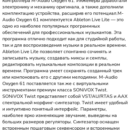
контроллера M-Audio Oxygen 61. Инженеры доработали
электронику и механику оригинала, а также дополнили
комплектацию устройства, расширив его потенциал.M-
Audio Oxygen 61 комплектуется Ableton Live Lite — это
одно из наиболее популярных программных
обеспечений для профессиональных музыкантов. Эта
программа отлично подходит как для студийной работы,
так и для воспроизведения музыки в реальном времени.
Ableton Live Lite позволяет спонтанно сочинять и
записывать музыку, создавать миксы и семплы,
редактировать музыкальные композиции в реальном
времени. Программа умеет сохранять созданный трек
или компоновать его с другими мелодиями. M-Audio
Oxygen 61 поставляется так же с виртуальными
инструментами премиум класса SONiVOX Twist.
SONiVOX Twist представляет собой VST/AU/RTAS и AAX
спектральной морфинг-синтезатор. Twist имеет удобный
и интуитивно понятный интерфейс. Параметры,
наиболее ярко изменяющие звучание, выведены на
больших размеров регуляторы. Синтезатор оснащен
встроенным пошаговым секвенсором и встроенными