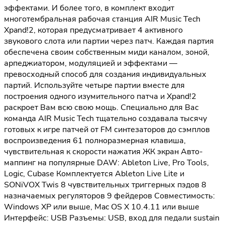
эффектами. И более того, в комплект входит
многотембральная рабочая станция AIR Music Tech
Xpand!2, которая предусматривает 4 активного
звукового слота или партии через патч. Каждая партия
обеспечена своим собственным миди каналом, зоной,
арпеджиатором, модуляцией и эффектами —
превосходный способ для создания индивидуальных
партий. Используйте четыре партии вместе для
построения одного изумительного патча и Xpand!2
раскроет Вам всю свою мощь. Специально для Вас
команда AIR Music Tech тщательно создавала тысячу
готовых к игре патчей от FM синтезаторов до сэмплов
воспроизведения 61 полноразмерная клавиша,
чувствительная к скорости нажатия ЖК экран Авто-
маппинг на популярные DAW: Ableton Live, Pro Tools,
Logic, Cubase Комплектуется Ableton Live Lite и
SONiVOX Twis 8 чувствительных триггерных пэдов 8
назначаемых регуляторов 9 фейдеров Совместимость:
Windows XP или выше, Mac OS X 10.4.11 или выше
Интерфейс: USB Разъемы: USB, вход для педали sustain