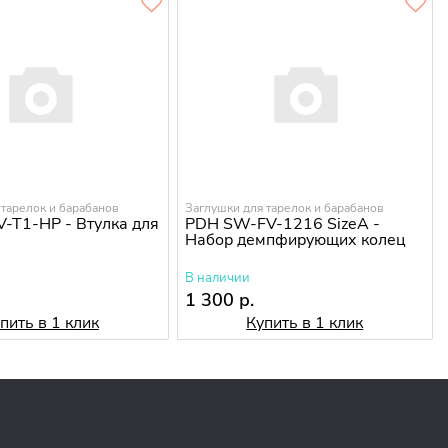
 тарелок и барабанов
Заглушки для тарелок и барабанов
V-T1-HP - Втулка для
PDH SW-FV-1216 SizeA -
Набор демпфирующих колец
В наличии
1 300 р.
пить в 1 клик
Купить в 1 клик