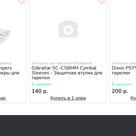
рабанов
Заглушки для тарелок и барабанов
Заглушки для
pers
Gibraltar SC-CS8MM Cymbal
Dixon PSY
феры для
Sleeves - Защитная втулка для
тарелки
тарелок
В наличии
В наличии
140 р.
200 р.
лик
Купить в 1 клик
Ку