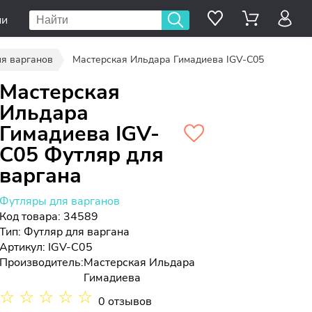
ии
я варганов
Мастерская Ильдара Гимадиева IGV-C05
Мастерская
Ильдара
Гимадиева IGV-
C05 Футляр для
варгана
Футляры для варганов
Код товара: 34589
Тип:
Футляр для варгана
Артикул: IGV-C05
Производитель:
Мастерская Ильдара
Гимадиева
☆
☆
☆
☆
☆
0 отзывов