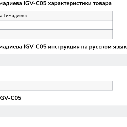
мадиева IGV-C05 характеристики товара
а Гимадиева
а
мадиева IGV-C05 инструкция на русском язык
IGV-C05