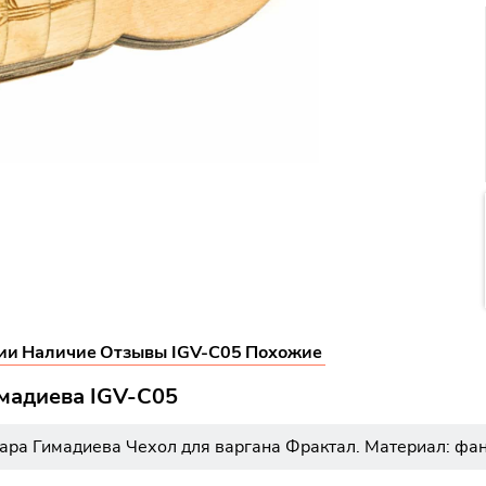
ии
Наличие
Отзывы IGV-C05
Похожие
имадиева IGV-C05
ара Гимадиева Чехол для варгана Фрактал. Материал: фан