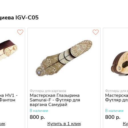
диева IGV-C05
Футляры для варганов
Футляры для 
на HV1 -
Мастерская Глазырина
Мастерска
 Фантом
Samurai-F - Футляр для
Футляр дл
варгана Самурай
В наличии
В наличии
800 р.
800 р.
лик
Купить в 1 клик
Ку