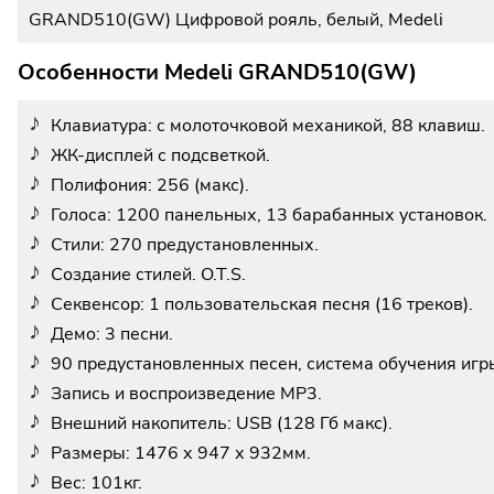
GRAND510(GW) Цифровой рояль, белый, Medeli
Особенности Medeli GRAND510(GW)
Клавиатура: с молоточковой механикой, 88 клавиш.
ЖК-дисплей с подсветкой.
Полифония: 256 (макс).
Голоса: 1200 панельных, 13 барабанных установок.
Стили: 270 предустановленных.
Создание стилей. O.T.S.
Секвенсор: 1 пользовательская песня (16 треков).
Демо: 3 песни.
90 предустановленных песен, система обучения игр
Запись и воспроизведение MP3.
Внешний накопитель: USB (128 Гб макс).
Размеры: 1476 х 947 х 932мм.
Вес: 101кг.