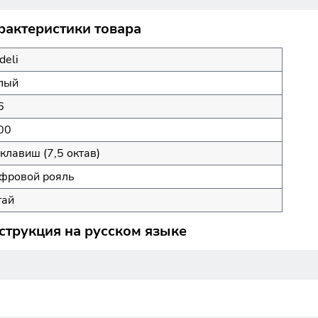
актеристики товара
deli
лый
6
00
клавиш (7,5 октав)
фровой рояль
тай
трукция на русском языке