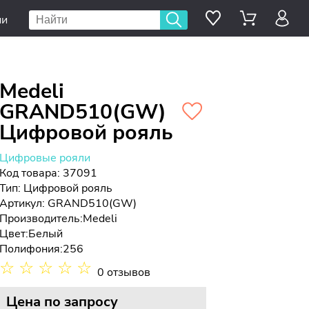
ии
Medeli
GRAND510(GW)
Цифровой рояль
Цифровые рояли
Код товара: 37091
Тип:
Цифровой рояль
Артикул: GRAND510(GW)
Производитель:
Medeli
Цвет:
Белый
Полифония:
256
☆
☆
☆
☆
☆
0 отзывов
Цена
по запросу