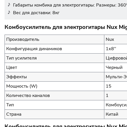
Габариты комбика для электрогитары: Размеры: 36
Вес для доставки: 8кг
Комбоусилитель для электрогитары Nux Mig
Производитель
Nux
Конфигурация динамиков
1х8''
Тип усилителя
Цифрово
Цвет
Черный
Эффекты
Мульти-
Мощность (W)
15
Количество каналов
1
Тип
Комбоуси
Страна
Китай
Комбоусилитель для электрогитары Nux Mig