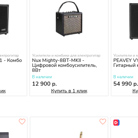
ектрогитар
Усилители и комбики для электрогитар
Усилители и 
1 - Комбо
Nux Mighty-8BT-MKII -
PEAVEY VY
Цифровой комбоусилитель,
Гитарный 
8Вт
В наличии
В наличии
12 900 р.
54 990 р
лик
Купить в 1 клик
Ку