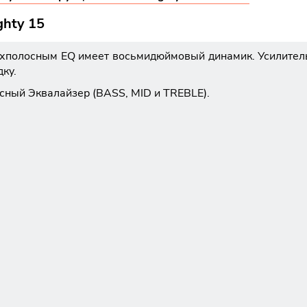
ghty 15
хполосным EQ имеет восьмидюймовый динамик. Усилитель 
ку.
сный Эквалайзер (BASS, MID и TREBLE).