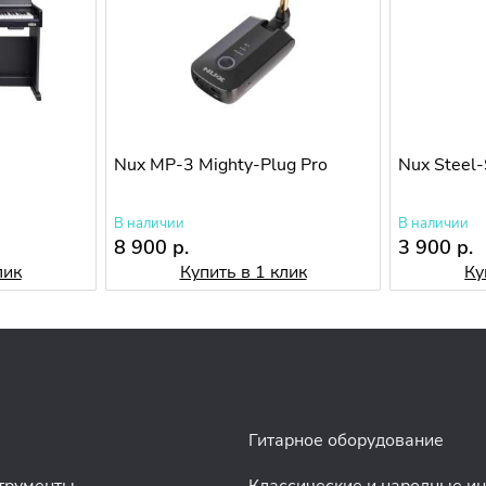
Nux MP-3 Mighty-Plug Pro
Nux Steel-
В наличии
В наличии
8 900 р.
3 900 р.
лик
Купить в 1 клик
Ку
Гитарное оборудование
трументы
Классические и народные и