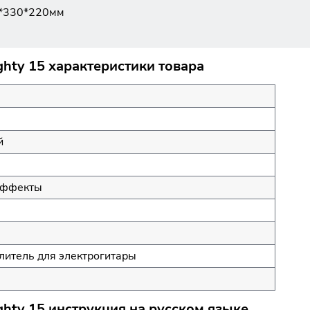
0*330*220мм
hty 15 характеристики товара
й
Эффекты
литель для электрогитары
hty 15 инструкция на русском языке