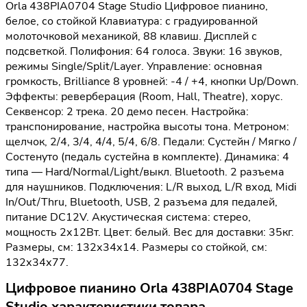
Orla 438PIA0704 Stage Studio Цифровое пианино,
белое, со стойкой Клавиатура: с градуированной
молоточковой механикой, 88 клавиш. Дисплей с
подсветкой. Полифония: 64 голоса. Звуки: 16 звуков,
режимы Single/Split/Layer. Управление: основная
громкость, Brilliance 8 уровней: -4 / +4, кнопки Up/Down.
Эффекты: реверберация (Room, Hall, Theatre), хорус.
Секвенсор: 2 трека. 20 демо песен. Настройка:
транспонирование, настройка высоты тона. Метроном:
щелчок, 2/4, 3/4, 4/4, 5/4, 6/8. Педали: Сустейн / Мягко /
Состенуто (педаль сустейна в комплекте). Динамика: 4
типа — Hard/Normal/Light/выкл. Bluetooth. 2 разъема
для наушников. Подключения: L/R выход, L/R вход, Midi
In/Out/Thru, Bluetooth, USB, 2 разъема для педалей,
питание DC12V. Акустическая система: стерео,
мощность 2х12Вт. Цвет: белый. Вес для доставки: 35кг.
Размеры, см: 132х34х14. Размеры со стойкой, см:
132х34х77.
Цифровое пианино Orla 438PIA0704 Stage
Studio характеристики товара