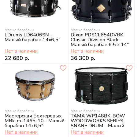
Малые барабаны
Малые барабаны
LDrums LD6406SN -
Dixon PDSCL654DVBK
Малый барабан 14x6,5"
Classic Division Black -
Малый барабан 6.5 x 14"
Нет в наличии
Нет в наличии
22 680 р.
36 300 р.
Малые барабаны
Малые барабаны
Мастерская Бехтеревых
TAMA WP148BK-BOW
MBk-m-1465-10 - Малый
WOODWORKS SERIES
барабан 14х6,5"
SNARE DRUM - Малый
барабан, тополь
Нет в наличии
Нет в наличии