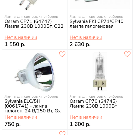
Лампы для световых приборов
Лампы для световых приборов
Osram CP71 (64747)
Sylvania FKJ CP71/CP40
Лампа 230В 1000Вт, G22
лампа галогеновая
Нет в наличии
Нет в наличии
1 550 р.
2 630 р.
Лампы для световых приборов
Лампы для световых приборов
Sylvania ELC/5H
Osram CP70 (64745)
(0061741) - лампа
Лампа 230В 1000Вт
галоген. 24 В/250 Вт, Gx
5.3 с отраж., 500 часов
Нет в наличии
Нет в наличии
750 р.
1 600 р.