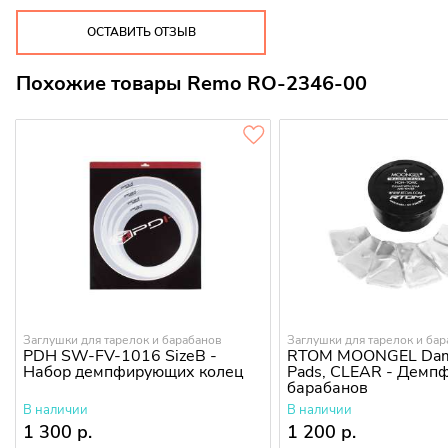
ОСТАВИТЬ ОТЗЫВ
Похожие товары Remo RO-2346-00
Заглушки для тарелок и барабанов
Заглушки для тарелок и ба
PDH SW-FV-1016 SizeB -
RTOM MOONGEL Dam
Набор демпфирующих колец
Pads, CLEAR - Демп
барабанов
В наличии
В наличии
1 300 р.
1 200 р.