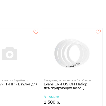
 тарелок и барабанов
Заглушки для тарелок и барабанов
V-T1-HP - Втулка для
Evans ER-FUSION Набор
демпфирующих колец
В наличии
1 500 р.