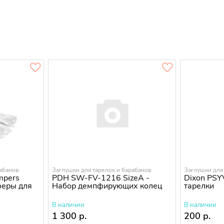
рабанов
Заглушки для тарелок и барабанов
Заглушки для
pers
PDH SW-FV-1216 SizeA -
Dixon PSY
феры для
Набор демпфирующих колец
тарелки
В наличии
В наличии
1 300 р.
200 р.