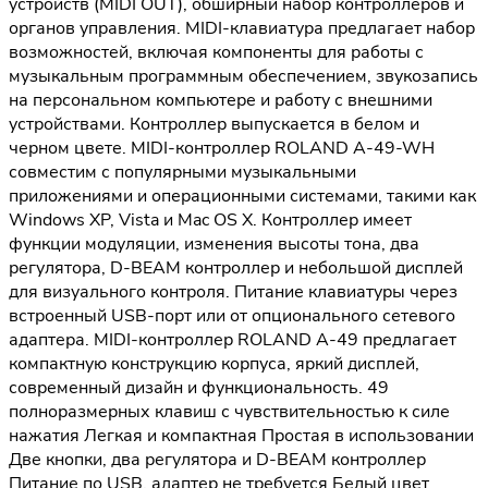
устройств (MIDI OUT), обширный набор контроллеров и
органов управления. MIDI-клавиатура предлагает набор
возможностей, включая компоненты для работы с
музыкальным программным обеспечением, звукозапись
на персональном компьютере и работу с внешними
устройствами. Контроллер выпускается в белом и
черном цвете. MIDI-контроллер ROLAND A-49-WH
совместим с популярными музыкальными
приложениями и операционными системами, такими как
Windows XP, Vista и Mac OS X. Контроллер имеет
функции модуляции, изменения высоты тона, два
регулятора, D-BEAM контроллер и небольшой дисплей
для визуального контроля. Питание клавиатуры через
встроенный USB-порт или от опционального сетевого
адаптера. MIDI-контроллер ROLAND A-49 предлагает
компактную конструкцию корпуса, яркий дисплей,
современный дизайн и функциональность. 49
полноразмерных клавиш с чувствительностью к силе
нажатия Легкая и компактная Простая в использовании
Две кнопки, два регулятора и D-BEAM контроллер
Питание по USB, адаптер не требуется Белый цвет