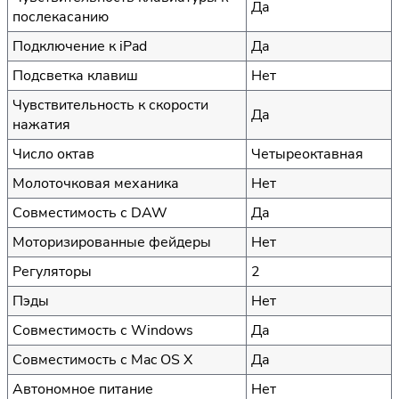
Да
послекасанию
Подключение к iPad
Да
Подсветка клавиш
Нет
Чувствительность к скорости
Да
нажатия
Число октав
Четыреоктавная
Молоточковая механика
Нет
Совместимость с DAW
Да
Моторизированные фейдеры
Нет
Регуляторы
2
Пэды
Нет
Совместимость с Windows
Да
Совместимость с Mac OS X
Да
Автономное питание
Нет