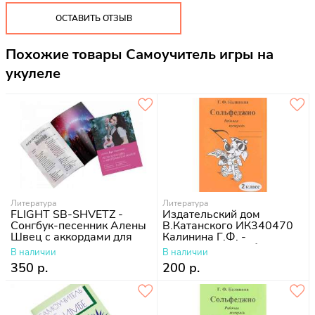
ОСТАВИТЬ ОТЗЫВ
Похожие товары Самоучитель игры на
укулеле
Литература
Литература
FLIGHT SB-SHVETZ -
Издательский дом
Сонгбук-песенник Алены
В.Катанского ИК340470
Швец с аккордами для
Калинина Г.Ф. -
укулеле
Сольфеджио. Рабочая
В наличии
В наличии
тетрадь. 2 класс
350 р.
200 р.