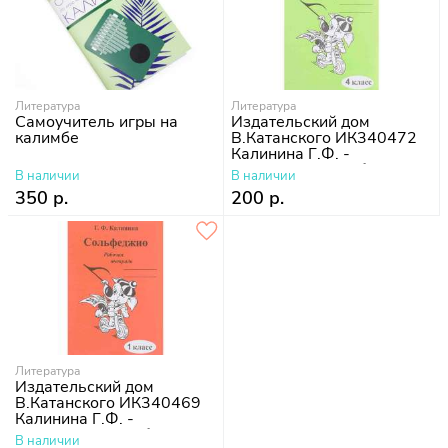
Литература
Литература
Самоучитель игры на
Издательский дом
калимбе
В.Катанского ИК340472
Калинина Г.Ф. -
Сольфеджио. Рабочая
В наличии
В наличии
тетрадь. 4 класс
350 р.
200 р.
Литература
Издательский дом
В.Катанского ИК340469
Калинина Г.Ф. -
Сольфеджио. Рабочая
В наличии