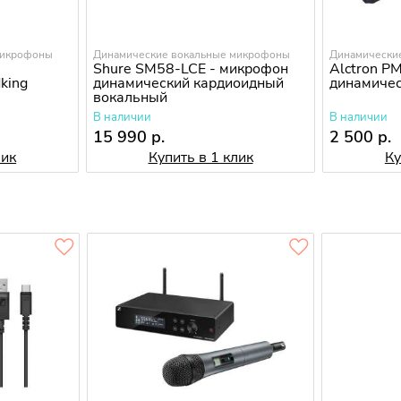
микрофоны
Динамические вокальные микрофоны
Динамически
Shure SM58-LCE - микрофон
Alctron P
king
динамический кардиоидный
динамиче
вокальный
В наличии
В наличии
15 990 р.
2 500 р.
лик
Купить в 1 клик
Ку