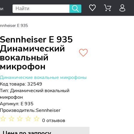
ии
nnheiser E 935
Sennheiser E 935
Динамический
вокальный
микрофон
Динамические вокальные микрофоны
Код товара: 32549
Тип:
Динамический вокальный
микрофон
Артикул: E 935
Производитель:
Sennheiser
☆
☆
☆
☆
☆
0 отзывов
Цена
по запросу