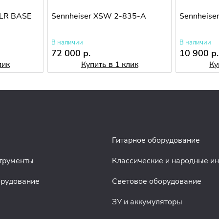
XLR BASE
Sennheiser XSW 2-835-A
Sennheise
В наличии
В наличии
72 000 р.
10 900 р.
лик
Купить в 1 клик
Ку
Гитарное оборудование
трументы
Классические и народные и
орудование
Световое оборудование
ЗУ и аккумуляторы