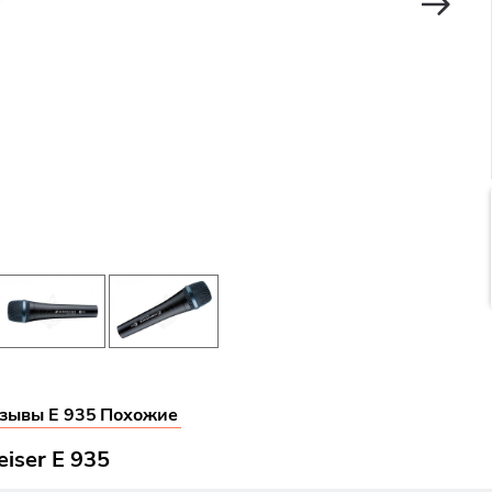
зывы E 935
Похожие
iser E 935