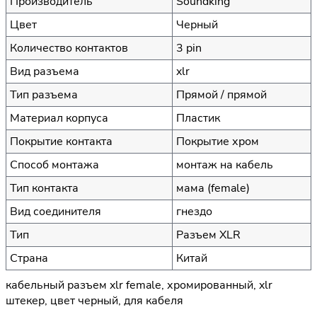
Производитель
Soundking
Цвет
Черный
Количество контактов
3 pin
Вид разъема
xlr
Тип разъема
Прямой / прямой
Материал корпуса
Пластик
Покрытие контакта
Покрытие хром
Способ монтажа
монтаж на кабель
Тип контакта
мама (female)
Вид соединителя
гнездо
Тип
Разъем XLR
Страна
Китай
кабельный разъем xlr female, хромированный, xlr
штекер, цвет черный, для кабеля