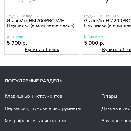
Студийные наушники
Студийные наушники
GrandVox HM200PRO WH -
GrandVox HM200PRO
Наушники (в комплекте чехол)
Наушники (в комплек
В наличии
В наличии
5 900 р.
5 900 р.
Купить в 1 клик
Купить в 1 к
ПОПУЛЯРНЫЕ РАЗДЕЛЫ
Клавишных инструментов
Гитары
Перкуссия, шумовые инструменты
Духовые инс
Микрофоны и радиосистемы
Звуковое об