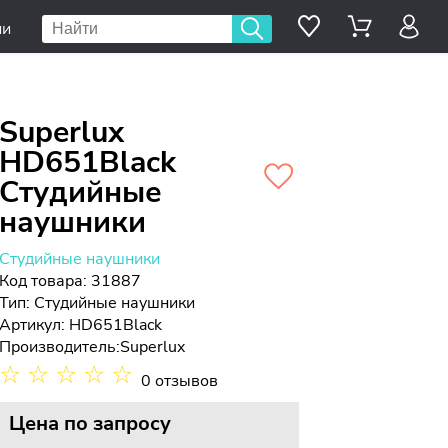
ии
Superlux
HD651Black
Студийные
наушники
Студийные наушники
Код товара: 31887
Тип:
Студийные наушники
Артикул: HD651Black
Производитель:
Superlux
☆
☆
☆
☆
☆
0 отзывов
Цена
по запросу