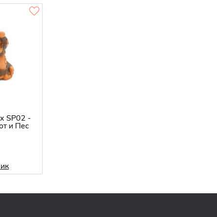
х SP02 -
от и Пес
лик