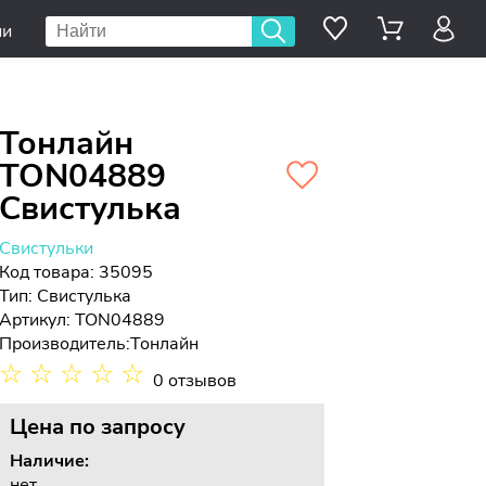
ии
Тонлайн
TON04889
Свистулька
Свистульки
Код товара: 35095
Тип:
Свистулька
Артикул: TON04889
Производитель:
Тонлайн
☆
☆
☆
☆
☆
0 отзывов
Цена
по запросу
Наличие:
нет