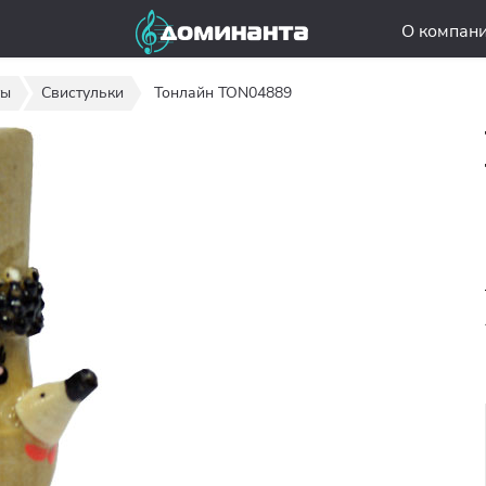
О компан
ты
Свистульки
Тонлайн TON04889