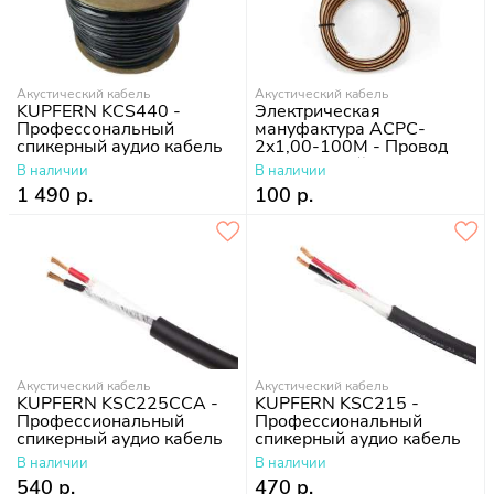
Акустический кабель
Акустический кабель
KUPFERN KCS440 -
Электрическая
Профессональный
мануфактура ACPC-
спикерный аудио кабель
2x1,00-100M - Провод
4х4мм
акустический
В наличии
В наличии
1 490 р.
100 р.
Акустический кабель
Акустический кабель
KUPFERN KSC225CCA -
KUPFERN KSC215 -
Профессиональный
Профессиональный
спикерный аудио кабель
спикерный аудио кабель
В наличии
В наличии
540 р.
470 р.