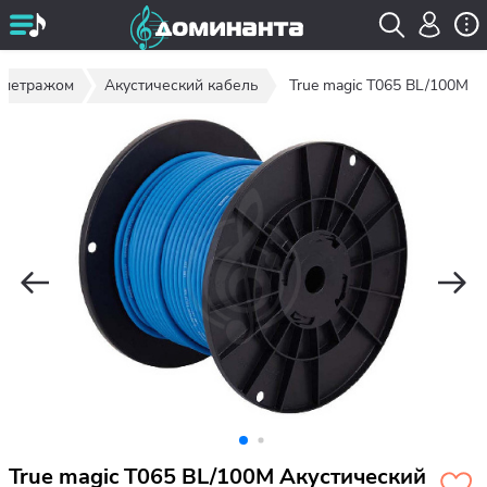
 метражом
Акустический кабель
True magic T065 BL/100M
True magic T065 BL/100M Акустический