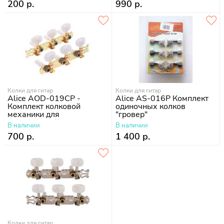
200 р.
990 р.
Колки для гитар
Колки для гитар
Alice AOD-019CP -
Alice AS-016P Комплект
Комплект колковой
одиночных колков
механики для
"гровер"
классической гитары
В наличии
В наличии
700 р.
1 400 р.
Колки для гитар