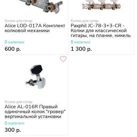
Колки для гитар
Колки для гитар
Alice LOD-017A Комплект
Paxphil JC-78-3+3-CR -
колковой механики
Колки для классической
гитары, на планке, никель
В наличии
В наличии
600 р.
1 300 р.
Колки для гитар
Alice AL-016R Правый
одиночный колок "гровер"
вертикальной установки
(для акустики)
В наличии
хромированный
300 р.