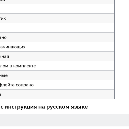
тик
ано
начинающих
чная
лом в комплекте
ные
флейта сопрано
я
c инструкция на русском языке