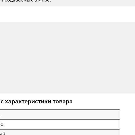
и продаваемых в мире.
c характеристики товара
l
ic
ый