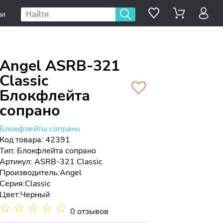
ии
Angel ASRB-321
Classic
Блокфлейта
сопрано
Блокфлейты сопрано
Код товара: 42391
Тип:
Блокфлейта сопрано
Артикул: ASRB-321 Classic
Производитель:
Angel
Серия:
Classic
Цвет:
Черный
☆
☆
☆
☆
☆
0 отзывов