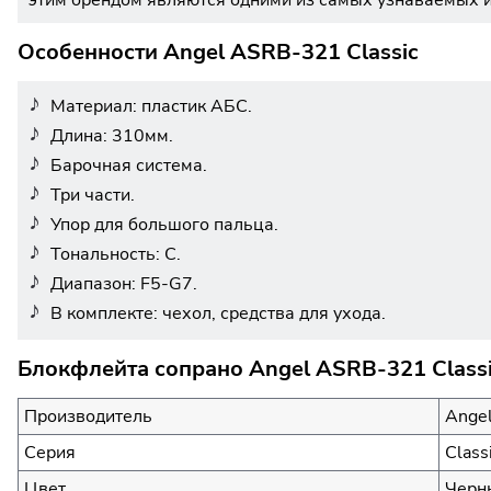
этим брендом являются одними из самых узнаваемых 
Особенности Angel ASRB-321 Classic
Материал: пластик АБС.
Длина: 310мм.
Барочная система.
Три части.
Упор для большого пальца.
Тональность: C.
Диапазон: F5-G7.
В комплекте: чехол, средства для ухода.
Блокфлейта сопрано Angel ASRB-321 Classi
Производитель
Ange
Серия
Class
Цвет
Черн