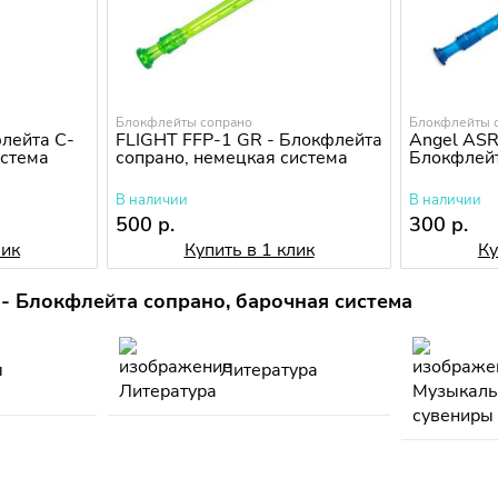
Блокфлейты сопрано
Блокфлейты 
лейта C-
FLIGHT FFP-1 GR - Блокфлейта
Angel ASR
истема
сопрано, немецкая система
Блокфлейт
В наличии
В наличии
500 р.
300 р.
лик
Купить в 1 клик
Ку
- Блокфлейта сопрано, барочная система
ы
Литература