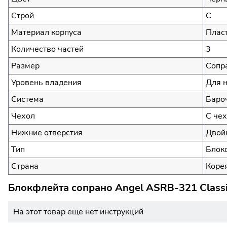
Строй
C
Материал корпуса
Плас
Количество частей
3
Размер
Сопр
Уровень владения
Для 
Система
Баро
Чехол
С чех
Нижние отверстия
Двой
Тип
Блок
Страна
Коре
Блокфлейта сопрано Angel ASRB-321 Classi
На этот товар еще нет инструкций