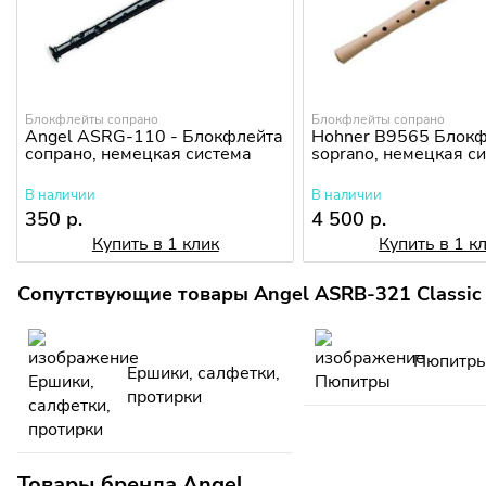
Блокфлейты сопрано
Блокфлейты сопрано
Angel ASRG-110 - Блокфлейта
Hohner B9565 Блокф
сопрано, немецкая система
soprano, немецкая с
В наличии
В наличии
350 р.
4 500 р.
Купить в 1 клик
Купить в 1 к
Сопутствующие товары Angel ASRB-321 Classic 
Пюпитр
Ершики, салфетки,
протирки
Товары бренда Angel